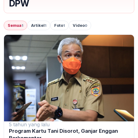
DPW
Semua
Artikel
Foto
Video
1
1
1
0
5 tahun yang lalu
Program Kartu Tani Disorot, Ganjar Enggan