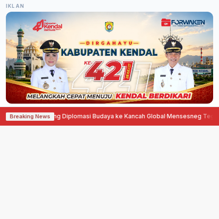
IKLAN
 Agustina Dorong Diplomasi Budaya ke Kancah Global
·
Mensesneg Tegaskan
Breaking News