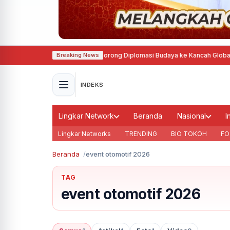
ndeng Prancis, Agustina Dorong Diplomasi Budaya ke Kancah Global
·
MTQ N
Breaking News
INDEKS
Lingkar Network
Beranda
Nasional
I
Lingkar Networks
TRENDING
BIO TOKOH
FO
Beranda
event otomotif 2026
TAG
event otomotif 2026