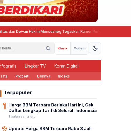
 dan Dewan Hakim
·
Mensesneg Tegaskan Rumor Penggantian Kapolri Tidak B
Klasik
Modern
nfografis
Lingkar TV
Koran Digital
sata
Properti
Lainnya
Indeks
Terpopuler
1
Harga BBM Terbaru Berlaku Hari Ini, Cek
Daftar Lengkap Tarif di Seluruh Indonesia
1 bulan yang lalu
2
Update Harga BBM Terbaru Rabu 8 Juli