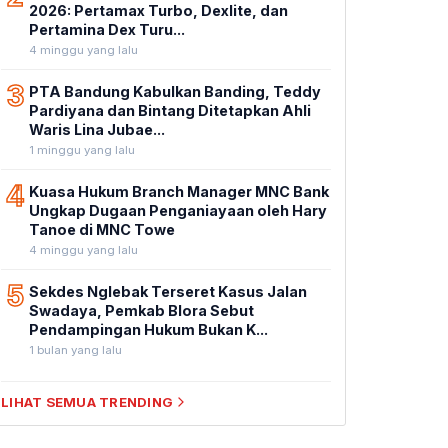
2026: Pertamax Turbo, Dexlite, dan
Pertamina Dex Turu...
4 minggu yang lalu
3
PTA Bandung Kabulkan Banding, Teddy
Pardiyana dan Bintang Ditetapkan Ahli
Waris Lina Jubae...
1 minggu yang lalu
4
Kuasa Hukum Branch Manager MNC Bank
Ungkap Dugaan Penganiayaan oleh Hary
Tanoe di MNC Towe
4 minggu yang lalu
5
Sekdes Nglebak Terseret Kasus Jalan
Swadaya, Pemkab Blora Sebut
Pendampingan Hukum Bukan K...
1 bulan yang lalu
LIHAT SEMUA TRENDING