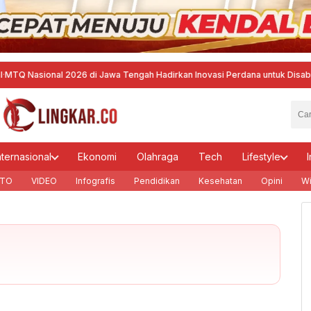
asional 2026 di Jawa Tengah Hadirkan Inovasi Perdana untuk Disabilitas
nternasional
Ekonomi
Olahraga
Tech
Lifestyle
I
TO
VIDEO
Infografis
Pendidikan
Kesehatan
Opini
Wi