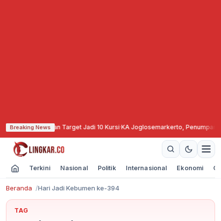
g, Ma’ruf Naikkan Target Jadi 10 Kursi
·
KA Joglosemarkerto, Penumpang Se
Breaking News
Terkini
Nasional
Politik
Internasional
Ekonomi
Ol
Beranda
Hari Jadi Kebumen ke-394
TAG