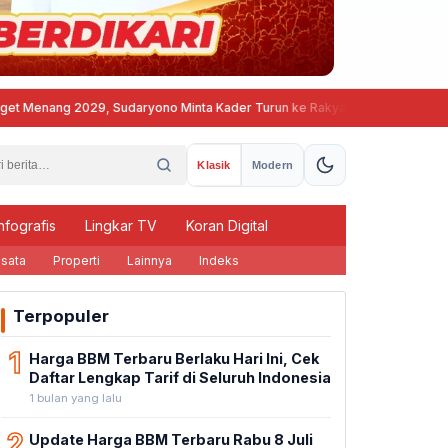
nang 2029, Sudaryono Minta Kader Turun ke Rakyat
Muktamar XVI Ta
Klasik
Modern
nfografis
Lingkar TV
Koran Digital
sata
Properti
Lainnya
Indeks
Terpopuler
1
Harga BBM Terbaru Berlaku Hari Ini, Cek
Daftar Lengkap Tarif di Seluruh Indonesia
1 bulan yang lalu
2
Update Harga BBM Terbaru Rabu 8 Juli