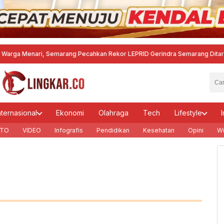
 Menari, Semarang Pecahkan Rekor LEPRID
·
Gerindra Semarang Ditarget Me
nternasional
Ekonomi
Olahraga
Tech
Lifestyle
I
TO
VIDEO
Infografis
Pendidikan
Kesehatan
Opini
Wi