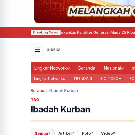
XVI Tapak Suci, Agustina Tekankan Karakter Generasi Muda
·
25 Ribu Warga
Breaking News
INDEKS
Lingkar Network
Beranda
Nasional
I
Lingkar Networks
TRENDING
BIO TOKOH
FO
Beranda
Ibadah Kurban
TAG
Ibadah Kurban
Semua
Artikel
Foto
Video
7
7
7
0