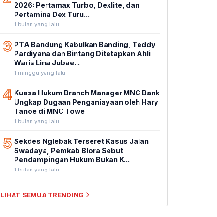
2026: Pertamax Turbo, Dexlite, dan
Pertamina Dex Turu...
1 bulan yang lalu
3
PTA Bandung Kabulkan Banding, Teddy
Pardiyana dan Bintang Ditetapkan Ahli
Waris Lina Jubae...
1 minggu yang lalu
4
Kuasa Hukum Branch Manager MNC Bank
Ungkap Dugaan Penganiayaan oleh Hary
Tanoe di MNC Towe
1 bulan yang lalu
5
Sekdes Nglebak Terseret Kasus Jalan
Swadaya, Pemkab Blora Sebut
Pendampingan Hukum Bukan K...
1 bulan yang lalu
LIHAT SEMUA TRENDING