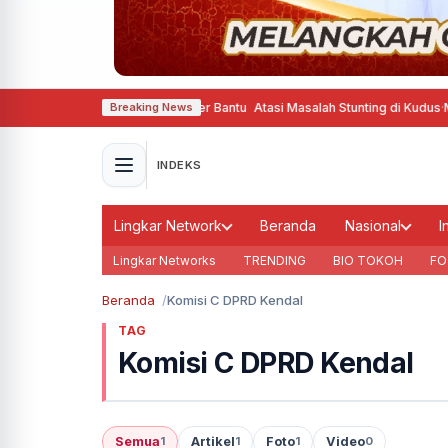
m Belanja Pinter Gizine Bener Bantu Atasi Masalah Stunting di Kudus
·
Moment
Breaking News
INDEKS
Lingkar Network
Beranda
Nasional
I
Lingkar Networks
TRENDING
BIO TOKOH
FO
Beranda
Komisi C DPRD Kendal
TAG
Komisi C DPRD Kendal
Semua
Artikel
Foto
Video
1
1
1
0