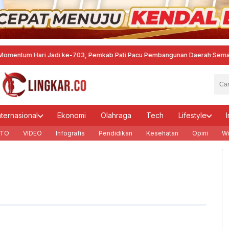
um Hari Jadi ke-703, Pemkab Pati Pacu Pembangunan Daerah
·
Semarang G
nternasional
Ekonomi
Olahraga
Tech
Lifestyle
I
TO
VIDEO
Infografis
Pendidikan
Kesehatan
Opini
Wi