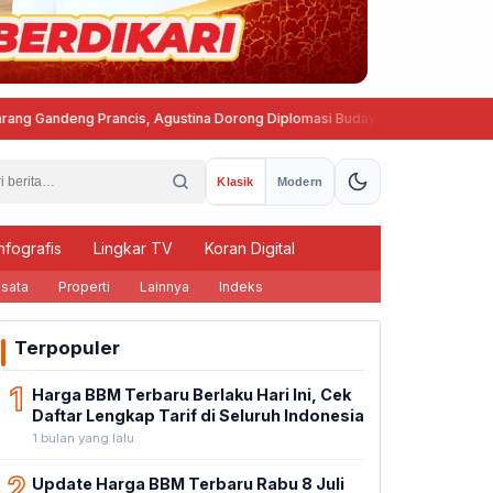
andeng Prancis, Agustina Dorong Diplomasi Budaya ke Kancah Global
Klasik
Modern
nfografis
Lingkar TV
Koran Digital
sata
Properti
Lainnya
Indeks
Terpopuler
1
Harga BBM Terbaru Berlaku Hari Ini, Cek
Daftar Lengkap Tarif di Seluruh Indonesia
1 bulan yang lalu
2
Update Harga BBM Terbaru Rabu 8 Juli