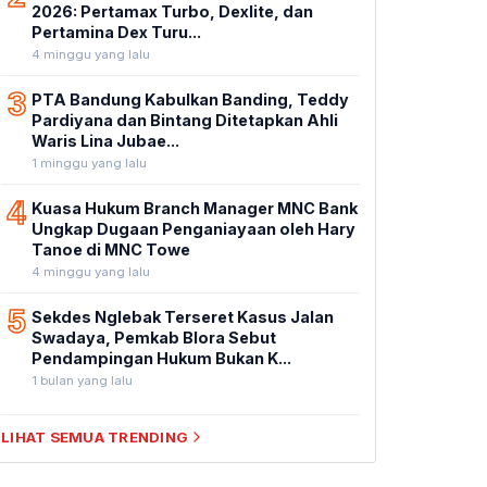
2026: Pertamax Turbo, Dexlite, dan
Pertamina Dex Turu...
4 minggu yang lalu
3
PTA Bandung Kabulkan Banding, Teddy
Pardiyana dan Bintang Ditetapkan Ahli
Waris Lina Jubae...
1 minggu yang lalu
4
Kuasa Hukum Branch Manager MNC Bank
Ungkap Dugaan Penganiayaan oleh Hary
Tanoe di MNC Towe
4 minggu yang lalu
5
Sekdes Nglebak Terseret Kasus Jalan
Swadaya, Pemkab Blora Sebut
Pendampingan Hukum Bukan K...
1 bulan yang lalu
LIHAT SEMUA TRENDING