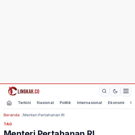
Terkini
Nasional
Politik
Internasional
Ekonomi
Ol
Beranda
Menteri Pertahanan RI
TAG
Menteri Pertahanan RI