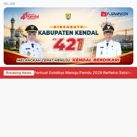
IKLAN
rat Semarang Perkuat Soliditas Menuju Pemilu 2029
·
Refleksi Setahun Perju
Breaking News