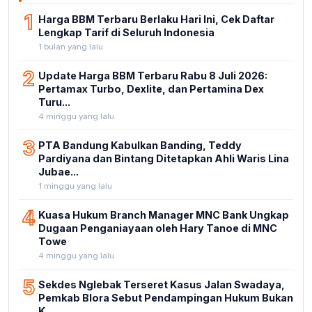
1
Harga BBM Terbaru Berlaku Hari Ini, Cek Daftar
Lengkap Tarif di Seluruh Indonesia
1 bulan yang lalu
2
Update Harga BBM Terbaru Rabu 8 Juli 2026:
Pertamax Turbo, Dexlite, dan Pertamina Dex
Turu...
4 minggu yang lalu
3
PTA Bandung Kabulkan Banding, Teddy
Pardiyana dan Bintang Ditetapkan Ahli Waris Lina
Jubae...
1 minggu yang lalu
4
Kuasa Hukum Branch Manager MNC Bank Ungkap
Dugaan Penganiayaan oleh Hary Tanoe di MNC
Towe
4 minggu yang lalu
5
Sekdes Nglebak Terseret Kasus Jalan Swadaya,
Pemkab Blora Sebut Pendampingan Hukum Bukan
K...