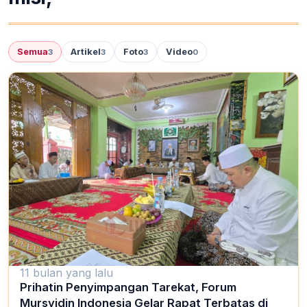
Semua
Artikel
Foto
Video
3
3
3
0
11 bulan yang lalu
Prihatin Penyimpangan Tarekat, Forum
Mursyidin Indonesia Gelar Rapat Terbatas di