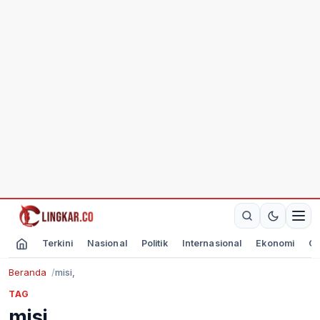
Terkini
Nasional
Politik
Internasional
Ekonomi
Ol
Beranda
misi,
TAG
misi,