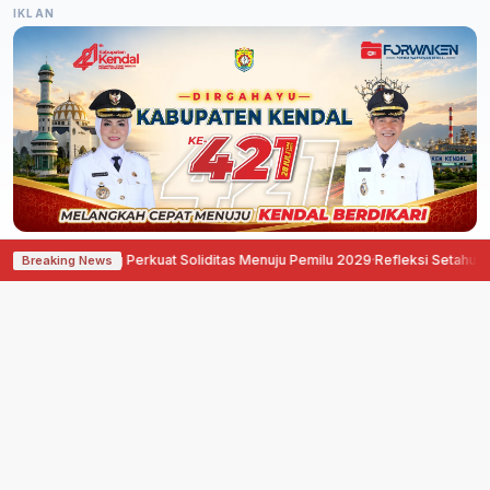
IKLAN
okrat Semarang Perkuat Soliditas Menuju Pemilu 2029
·
Refleksi Setahun Per
Breaking News