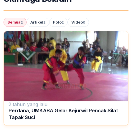
Semua
Artikel
Foto
Video
2
2
2
0
2 tahun yang lalu
Perdana, UMKABA Gelar Kejurwil Pencak Silat
Tapak Suci