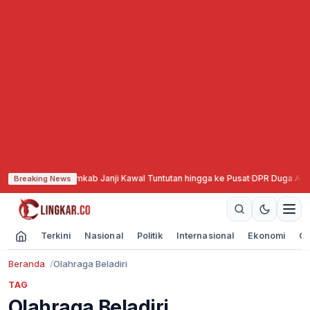
Gelar Aksi, Pemkab Janji Kawal Tuntutan hingga ke Pusat
·
DPR Duga Ada Dal
Breaking News
Terkini
Nasional
Politik
Internasional
Ekonomi
Ol
Beranda
Olahraga Beladiri
TAG
Olahraga Beladiri