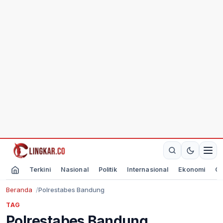
Terkini
Nasional
Politik
Internasional
Ekonomi
Ol
Beranda
Polrestabes Bandung
TAG
Polrestabes Bandung