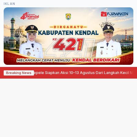
IKLAN
ngan, Pati Ora Sepele Siapkan Aksi 10–13 Agustus
·
Dari Langkah Kecil Menuj
Breaking News