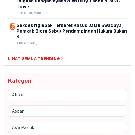
Dugaan Penganiayaan oleh Hary Tanoe di MNC
Towe
4 minggu yang lalu
5
Sekdes Nglebak Terseret Kasus Jalan Swadaya,
Pemkab Blora Sebut Pendampingan Hukum Bukan
K...
1 bulan yang lalu
LIHAT SEMUA TRENDING
Kategori
Afrika
Asean
Asia Pasifik