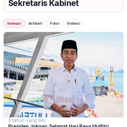
Sekretaris Kabinet
Semua
Artikel
Foto
Video
1
1
1
0
3 tahun yang lalu
Presiden Jokowi: Selamat Hari Raya Idulfitri