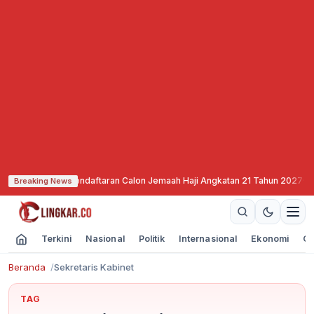
 Mulai Buka Pendaftaran Calon Jemaah Haji Angkatan 21 Tahun 2027
·
SNEX 
Breaking News
Terkini
Nasional
Politik
Internasional
Ekonomi
Ol
Beranda
Sekretaris Kabinet
TAG