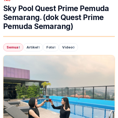
Sky Pool Quest Prime Pemuda
Semarang. (dok Quest Prime
Pemuda Semarang)
Semua
Artikel
Foto
Video
1
1
1
0