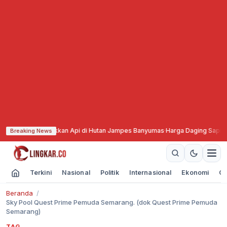
ku 4,5 Jam Jinakkan Api di Hutan Jampes Banyumas
·
Harga Daging Sapi Nas
Breaking News
Terkini
Nasional
Politik
Internasional
Ekonomi
Ol
Beranda
Sky Pool Quest Prime Pemuda Semarang. (dok Quest Prime Pemuda
Semarang)
TAG