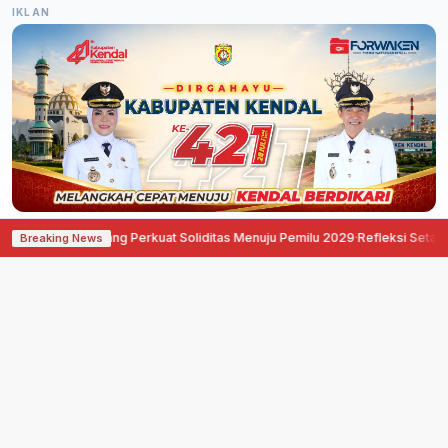
IKLAN
 Demokrat Semarang Perkuat Soliditas Menuju Pemilu 2029
·
Refleksi Setahun 
Breaking News