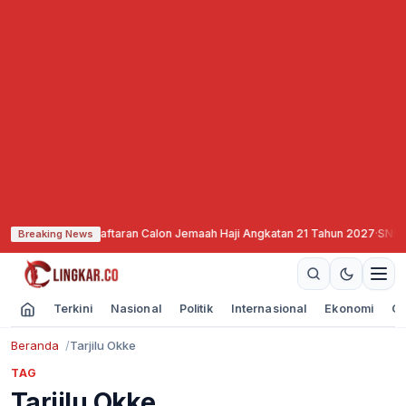
lai Buka Pendaftaran Calon Jemaah Haji Angkatan 21 Tahun 2027
·
SNEX Dil
Breaking News
Terkini
Nasional
Politik
Internasional
Ekonomi
Ol
Beranda
Tarjilu Okke
TAG
Tarjilu Okke