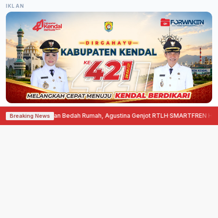
IKLAN
g Terima Bantuan Bedah Rumah, Agustina Genjot RTLH
·
SMARTFREN Hadirkan
Breaking News