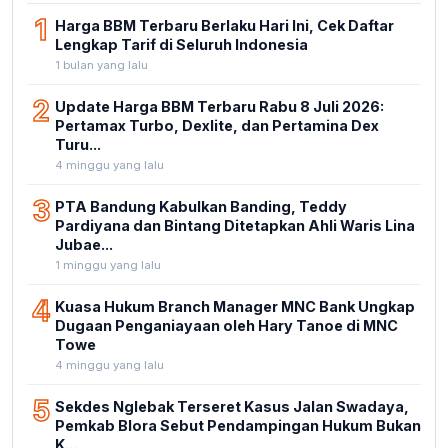
1
Harga BBM Terbaru Berlaku Hari Ini, Cek Daftar
Lengkap Tarif di Seluruh Indonesia
1 bulan yang lalu
2
Update Harga BBM Terbaru Rabu 8 Juli 2026:
Pertamax Turbo, Dexlite, dan Pertamina Dex
Turu...
4 minggu yang lalu
3
PTA Bandung Kabulkan Banding, Teddy
Pardiyana dan Bintang Ditetapkan Ahli Waris Lina
Jubae...
1 minggu yang lalu
4
Kuasa Hukum Branch Manager MNC Bank Ungkap
Dugaan Penganiayaan oleh Hary Tanoe di MNC
Towe
4 minggu yang lalu
5
Sekdes Nglebak Terseret Kasus Jalan Swadaya,
Pemkab Blora Sebut Pendampingan Hukum Bukan
K...