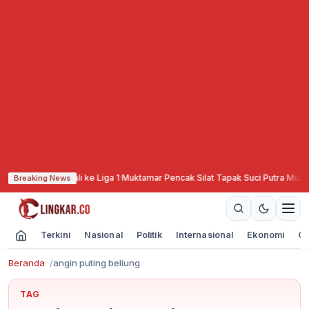
ng PSIS Kembali ke Liga 1
·
Muktamar Pencak Silat Tapak Suci Putra Muhammad
Breaking News
Terkini
Nasional
Politik
Internasional
Ekonomi
Ol
Beranda
angin puting beliung
TAG