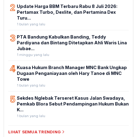
2
Update Harga BBM Terbaru Rabu 8 Juli 2026:
Pertamax Turbo, Dexlite, dan Pertamina Dex
Turu...
1 bulan yang lalu
3
PTA Bandung Kabulkan Banding, Teddy
Pardiyana dan Bintang Ditetapkan Ahli Waris Lina
Jubae...
1 minggu yang lalu
4
Kuasa Hukum Branch Manager MNC Bank Ungkap
Dugaan Penganiayaan oleh Hary Tanoe di MNC
Towe
1 bulan yang lalu
5
Sekdes Nglebak Terseret Kasus Jalan Swadaya,
Pemkab Blora Sebut Pendampingan Hukum Bukan
K...
1 bulan yang lalu
LIHAT SEMUA TRENDING