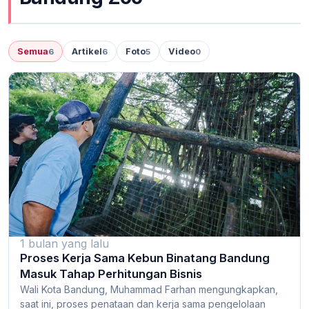
Semua
Artikel
Foto
Video
6
6
5
0
1 bulan yang lalu
Proses Kerja Sama Kebun Binatang Bandung
Masuk Tahap Perhitungan Bisnis
Wali Kota Bandung, Muhammad Farhan mengungkapkan,
saat ini, proses penataan dan kerja sama pengelolaan