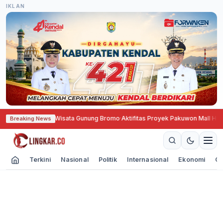
IKLAN
up Total Akses Wisata Gunung Bromo
·
Aktifitas Proyek Pakuwon Mall Hingg
Breaking News
Terkini
Nasional
Politik
Internasional
Ekonomi
Ol