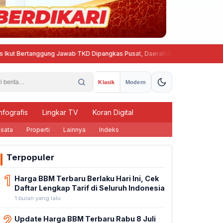
 Bertanggung Jawab
·
TKD Dipangkas Pusat, Daerah Minta Skema Belanja Peg
Klasik
Modern
nfografis
Lingkar TV
Koran Digital
sata
Properti
Lainnya
Indeks
Terpopuler
1
Harga BBM Terbaru Berlaku Hari Ini, Cek
Daftar Lengkap Tarif di Seluruh Indonesia
1 bulan yang lalu
2
Update Harga BBM Terbaru Rabu 8 Juli