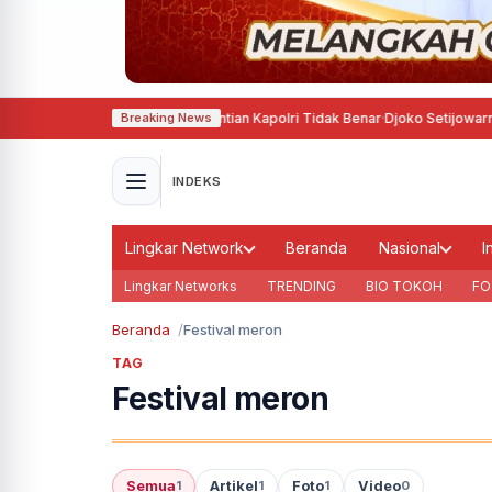
 Tegaskan Rumor Penggantian Kapolri Tidak Benar
·
Djoko Setijowarno Sor
Breaking News
INDEKS
Lingkar Network
Beranda
Nasional
I
Lingkar Networks
TRENDING
BIO TOKOH
FO
Beranda
Festival meron
TAG
Festival meron
Semua
Artikel
Foto
Video
1
1
1
0