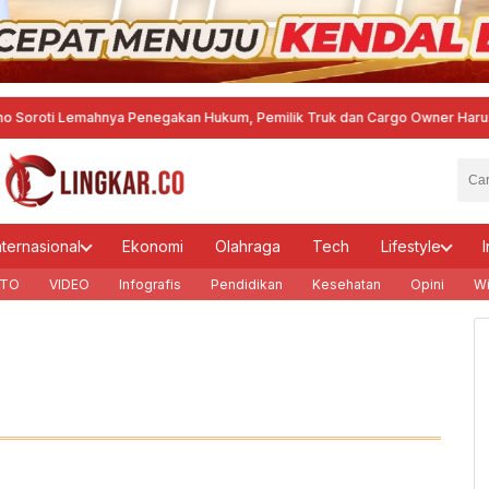
oti Lemahnya Penegakan Hukum, Pemilik Truk dan Cargo Owner Harus Ikut
nternasional
Ekonomi
Olahraga
Tech
Lifestyle
I
TO
VIDEO
Infografis
Pendidikan
Kesehatan
Opini
Wi