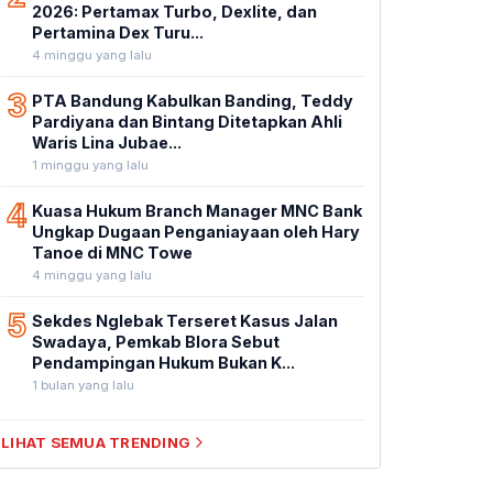
2026: Pertamax Turbo, Dexlite, dan
Pertamina Dex Turu...
4 minggu yang lalu
3
PTA Bandung Kabulkan Banding, Teddy
Pardiyana dan Bintang Ditetapkan Ahli
Waris Lina Jubae...
1 minggu yang lalu
4
Kuasa Hukum Branch Manager MNC Bank
Ungkap Dugaan Penganiayaan oleh Hary
Tanoe di MNC Towe
4 minggu yang lalu
5
Sekdes Nglebak Terseret Kasus Jalan
Swadaya, Pemkab Blora Sebut
Pendampingan Hukum Bukan K...
1 bulan yang lalu
LIHAT SEMUA TRENDING