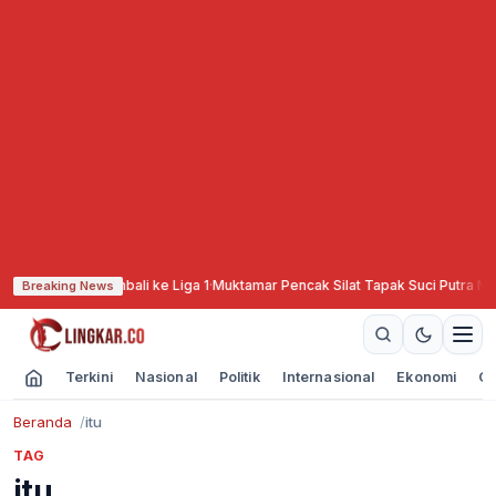
 Dukung PSIS Kembali ke Liga 1
·
Muktamar Pencak Silat Tapak Suci Putra Muha
Breaking News
Terkini
Nasional
Politik
Internasional
Ekonomi
Ol
Beranda
itu
TAG
itu