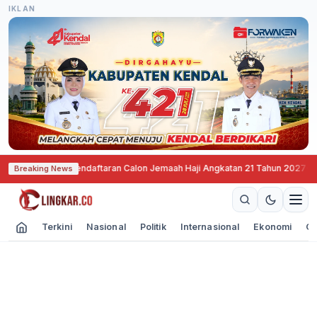
IKLAN
g Mulai Buka Pendaftaran Calon Jemaah Haji Angkatan 21 Tahun 2027
·
SNEX 
Breaking News
Terkini
Nasional
Politik
Internasional
Ekonomi
Ol