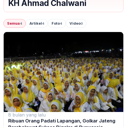
KH Ahmad Chalwani
Semua
Artikel
Foto
Video
4
4
4
0
8 bulan yang lalu
Ribuan Orang Padati Lapangan, Golkar Jateng