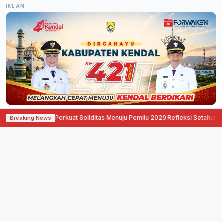
IKLAN
rat Semarang Perkuat Soliditas Menuju Pemilu 2029
·
Refleksi Setahun Perjua
Breaking News