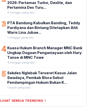
2026: Pertamax Turbo, Dexlite, dan
Pertamina Dex Turu...
4 minggu yang lalu
3
PTA Bandung Kabulkan Banding, Teddy
Pardiyana dan Bintang Ditetapkan Ahli
Waris Lina Jubae...
1 minggu yang lalu
4
Kuasa Hukum Branch Manager MNC Bank
Ungkap Dugaan Penganiayaan oleh Hary
Tanoe di MNC Towe
4 minggu yang lalu
5
Sekdes Nglebak Terseret Kasus Jalan
Swadaya, Pemkab Blora Sebut
Pendampingan Hukum Bukan K...
1 bulan yang lalu
LIHAT SEMUA TRENDING