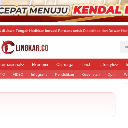
a Tengah Hadirkan Inovasi Perdana untuk Disabilitas dan Dewan Hakim
·
Men
nternasional
Ekonomi
Olahraga
Tech
Lifestyle
I
TO
VIDEO
Infografis
Pendidikan
Kesehatan
Opini
Wi