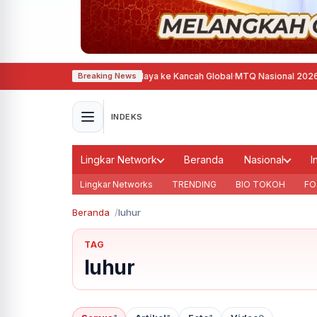
tina Dorong Diplomasi Budaya ke Kancah Global
·
MTQ Nasional 2026 di Jaw
Breaking News
INDEKS
Lingkar Network
Beranda
Nasional
I
Lingkar Networks
TRENDING
BIO TOKOH
FO
Beranda
luhur
TAG
luhur