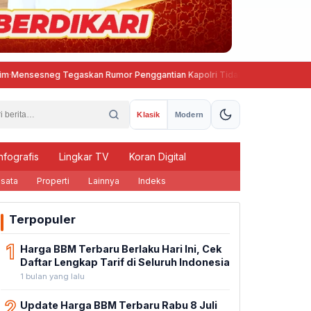
sesneg Tegaskan Rumor Penggantian Kapolri Tidak Benar
Semarang 
Klasik
Modern
nfografis
Lingkar TV
Koran Digital
sata
Properti
Lainnya
Indeks
Terpopuler
1
Harga BBM Terbaru Berlaku Hari Ini, Cek
Daftar Lengkap Tarif di Seluruh Indonesia
1 bulan yang lalu
2
Update Harga BBM Terbaru Rabu 8 Juli