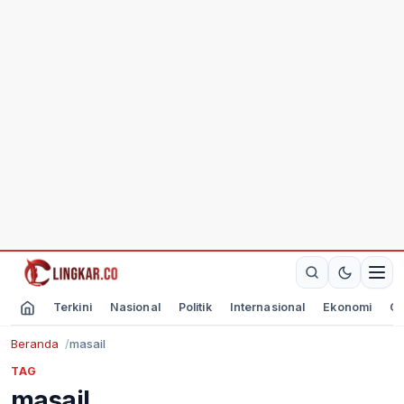
Terkini
Nasional
Politik
Internasional
Ekonomi
Ol
Beranda
masail
TAG
masail