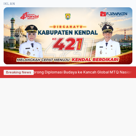
IKLAN
is, Agustina Dorong Diplomasi Budaya ke Kancah Global
·
MTQ Nasional 202
Breaking News