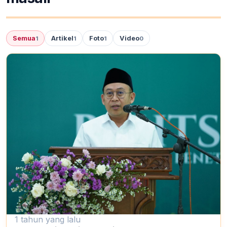
Semua
Artikel
Foto
Video
1
1
1
0
1 tahun yang lalu