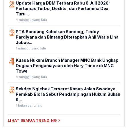
2
Update Harga BBM Terbaru Rabu 8 Juli 2026:
Pertamax Turbo, Dexlite, dan Pertamina Dex
Turu...
4 minggu yang lalu
3
PTA Bandung Kabulkan Banding, Teddy
Pardiyana dan Bintang Ditetapkan Ahli Waris Lina
Jubae...
1 minggu yang lalu
4
Kuasa Hukum Branch Manager MNC Bank Ungkap
Dugaan Penganiayaan oleh Hary Tanoe di MNC
Towe
4 minggu yang lalu
5
Sekdes Nglebak Terseret Kasus Jalan Swadaya,
Pemkab Blora Sebut Pendampingan Hukum Bukan
K...
1 bulan yang lalu
LIHAT SEMUA TRENDING