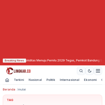
 Perkuat Soliditas Menuju Pemilu 2029
·
Tegas, Pemkot Bandung Segel dan Be
Breaking News
Terkini
Nasional
Politik
Internasional
Ekonomi
Ol
Beranda
mulai
TAG