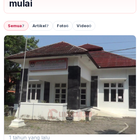
mulai
Semua
Artikel
Foto
Video
7
7
6
0
1 tahun yang lalu