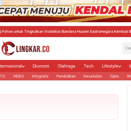
 Tingkatkan Visibilitas
·
Bandara Husein Sastranegara Kembali Beroperasi
nternasional
Ekonomi
Olahraga
Tech
Lifestyle
I
TO
VIDEO
Infografis
Pendidikan
Kesehatan
Opini
Wi