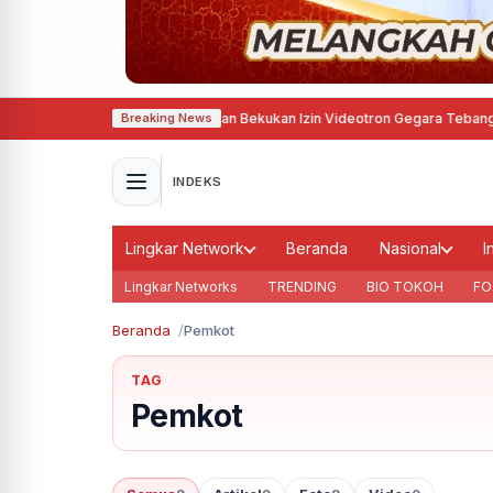
mkot Bandung Segel dan Bekukan Izin Videotron Gegara Tebang Pohon untuk
Breaking News
INDEKS
Lingkar Network
Beranda
Nasional
I
Lingkar Networks
TRENDING
BIO TOKOH
FO
Beranda
Pemkot
TAG
Pemkot