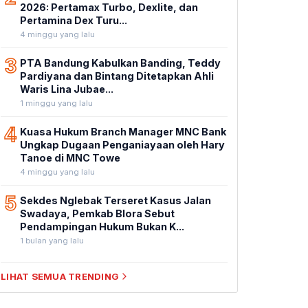
2026: Pertamax Turbo, Dexlite, dan
Pertamina Dex Turu...
4 minggu yang lalu
3
PTA Bandung Kabulkan Banding, Teddy
Pardiyana dan Bintang Ditetapkan Ahli
Waris Lina Jubae...
1 minggu yang lalu
4
Kuasa Hukum Branch Manager MNC Bank
Ungkap Dugaan Penganiayaan oleh Hary
Tanoe di MNC Towe
4 minggu yang lalu
5
Sekdes Nglebak Terseret Kasus Jalan
Swadaya, Pemkab Blora Sebut
Pendampingan Hukum Bukan K...
1 bulan yang lalu
LIHAT SEMUA TRENDING