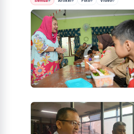
Semua
Artikel
Foto
Video
9
9
9
0