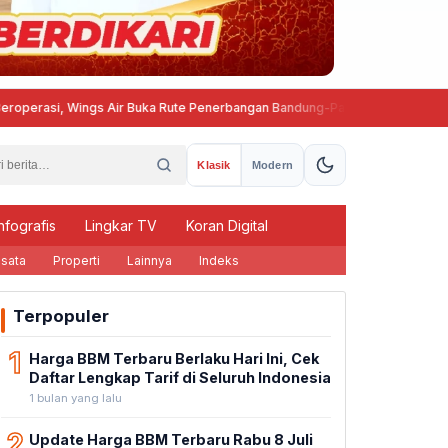
, Wings Air Buka Rute Penerbangan Bandung-Palembang
Gerakan Lang
Klasik
Modern
nfografis
Lingkar TV
Koran Digital
sata
Properti
Lainnya
Indeks
Terpopuler
1
Harga BBM Terbaru Berlaku Hari Ini, Cek
Daftar Lengkap Tarif di Seluruh Indonesia
1 bulan yang lalu
2
Update Harga BBM Terbaru Rabu 8 Juli