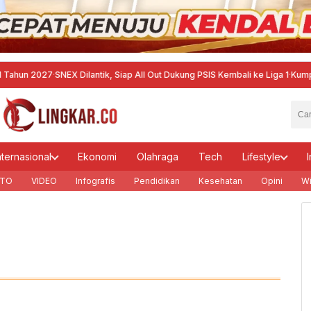
 2027
·
SNEX Dilantik, Siap All Out Dukung PSIS Kembali ke Liga 1
·
Kumpulkan P
nternasional
Ekonomi
Olahraga
Tech
Lifestyle
I
TO
VIDEO
Infografis
Pendidikan
Kesehatan
Opini
Wi