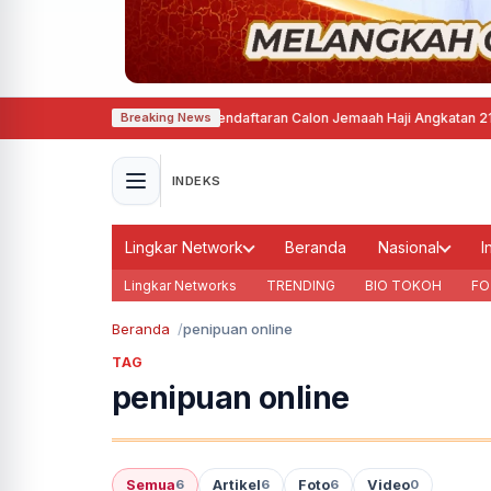
ta Semarang Mulai Buka Pendaftaran Calon Jemaah Haji Angkatan 21 Tahun
Breaking News
INDEKS
Lingkar Network
Beranda
Nasional
I
Lingkar Networks
TRENDING
BIO TOKOH
FO
Beranda
penipuan online
TAG
penipuan online
Semua
Artikel
Foto
Video
6
6
6
0