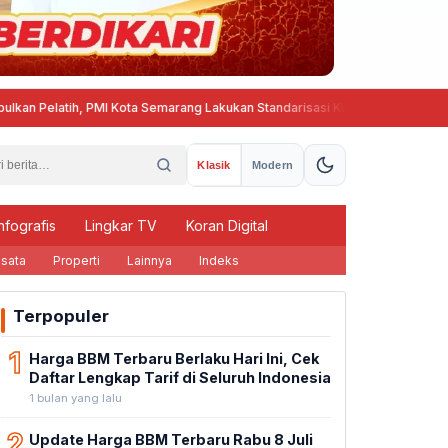
elatih, PMI Kota Semarang Lakukan Standarisasi Kurikulum Pembinaan PMR
Klasik
Modern
nfografis
Lingkar TV
Koran Digital
sata
Properti
Lainnya
Indeks
Terpopuler
1
Harga BBM Terbaru Berlaku Hari Ini, Cek
Daftar Lengkap Tarif di Seluruh Indonesia
1 bulan yang lalu
2
Update Harga BBM Terbaru Rabu 8 Juli