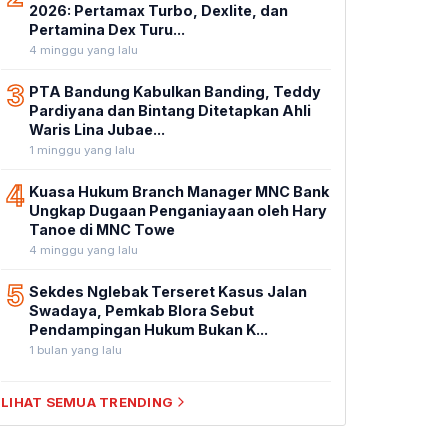
2026: Pertamax Turbo, Dexlite, dan
Pertamina Dex Turu...
4 minggu yang lalu
3
PTA Bandung Kabulkan Banding, Teddy
Pardiyana dan Bintang Ditetapkan Ahli
Waris Lina Jubae...
1 minggu yang lalu
4
Kuasa Hukum Branch Manager MNC Bank
Ungkap Dugaan Penganiayaan oleh Hary
Tanoe di MNC Towe
4 minggu yang lalu
5
Sekdes Nglebak Terseret Kasus Jalan
Swadaya, Pemkab Blora Sebut
Pendampingan Hukum Bukan K...
1 bulan yang lalu
LIHAT SEMUA TRENDING