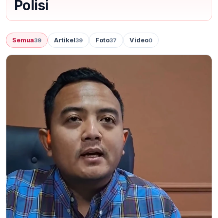
Polisi
Semua
Artikel
Foto
Video
39
39
37
0