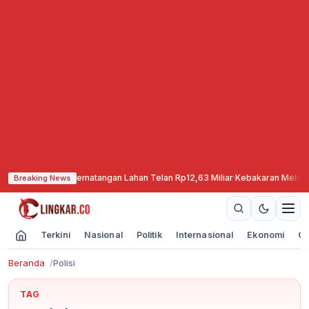
apkan, Pematangan Lahan Telan Rp12,63 Miliar
·
Kebakaran Meluas, TNBTS T
Breaking News
Terkini
Nasional
Politik
Internasional
Ekonomi
Ol
Beranda
Polisi
TAG