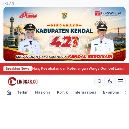
IKLAN
 Mall Hingga Dini Hari, Kesehatan dan Ketenangan Warga Gombel Lama Ter
Breaking News
Terkini
Nasional
Politik
Internasional
Ekonomi
Ol