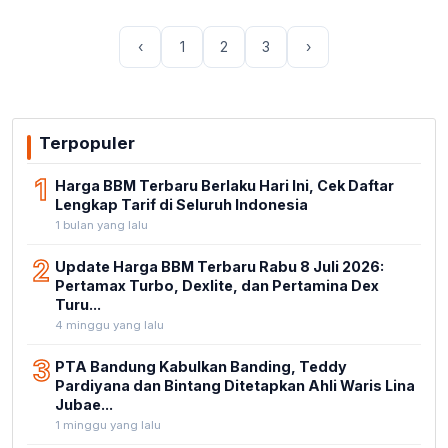
‹
1
2
3
›
Terpopuler
1
Harga BBM Terbaru Berlaku Hari Ini, Cek Daftar
Lengkap Tarif di Seluruh Indonesia
1 bulan yang lalu
2
Update Harga BBM Terbaru Rabu 8 Juli 2026:
Pertamax Turbo, Dexlite, dan Pertamina Dex
Turu...
4 minggu yang lalu
3
PTA Bandung Kabulkan Banding, Teddy
Pardiyana dan Bintang Ditetapkan Ahli Waris Lina
Jubae...
1 minggu yang lalu