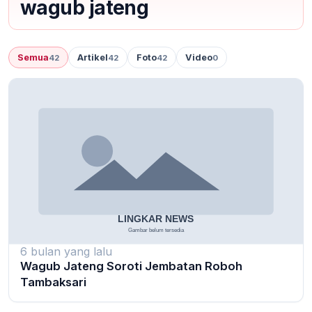
wagub jateng
Semua
Artikel
Foto
Video
42
42
42
0
6 bulan yang lalu
Wagub Jateng Soroti Jembatan Roboh
Tambaksari