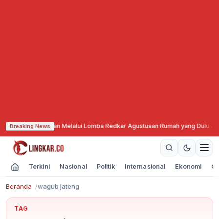
elawan Melalui Lomba Redkar Agustusan
·
Rumah yang Dulu Jadi Tempat Pul
Breaking News
Terkini
Nasional
Politik
Internasional
Ekonomi
Ol
Beranda
wagub jateng
TAG