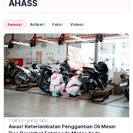
AHASS
Semua
Artikel
Foto
Video
1
1
1
0
1 tahun yang lalu
Awas! Keterlambatan Penggantian Oli Mesin