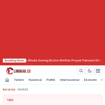
tup Total Akses Wisata Gunung Bromo
·
Aktifitas Proyek Pakuwon Mall Hin
Breaking News
Terkini
Nasional
Politik
Internasional
Ekonomi
Ol
Beranda
AHASS
TAG