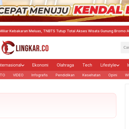
bakaran Meluas, TNBTS Tutup Total Akses Wisata Gunung Bromo
·
Aktifitas
nternasional
Ekonomi
Olahraga
Tech
Lifestyle
I
TO
VIDEO
Infografis
Pendidikan
Kesehatan
Opini
Wi