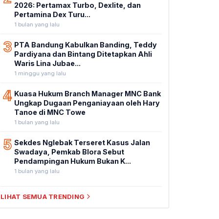
2026: Pertamax Turbo, Dexlite, dan
Pertamina Dex Turu...
1 bulan yang lalu
3
PTA Bandung Kabulkan Banding, Teddy
Pardiyana dan Bintang Ditetapkan Ahli
Waris Lina Jubae...
1 minggu yang lalu
4
Kuasa Hukum Branch Manager MNC Bank
Ungkap Dugaan Penganiayaan oleh Hary
Tanoe di MNC Towe
1 bulan yang lalu
5
Sekdes Nglebak Terseret Kasus Jalan
Swadaya, Pemkab Blora Sebut
Pendampingan Hukum Bukan K...
1 bulan yang lalu
LIHAT SEMUA TRENDING