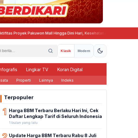
 Proyek Pakuwon Mall Hingga Dini Hari, Kesehatan dan Ketenangan Warga 
Klasik
Modern
nfografis
Lingkar TV
Koran Digital
sata
Properti
Lainnya
Indeks
Terpopuler
1
Harga BBM Terbaru Berlaku Hari Ini, Cek
Daftar Lengkap Tarif di Seluruh Indonesia
1 bulan yang lalu
2
Update Harga BBM Terbaru Rabu 8 Juli