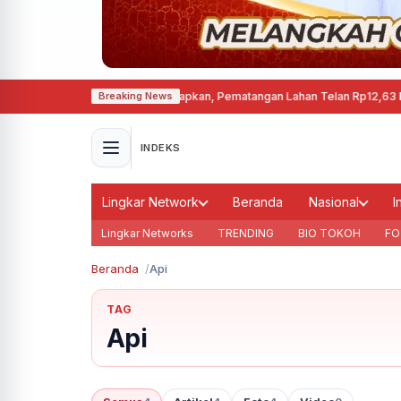
rmanen di Cepu Mulai Disiapkan, Pematangan Lahan Telan Rp12,63 Miliar
·
Ke
Breaking News
INDEKS
Lingkar Network
Beranda
Nasional
I
Lingkar Networks
TRENDING
BIO TOKOH
FO
Beranda
Api
TAG
Api