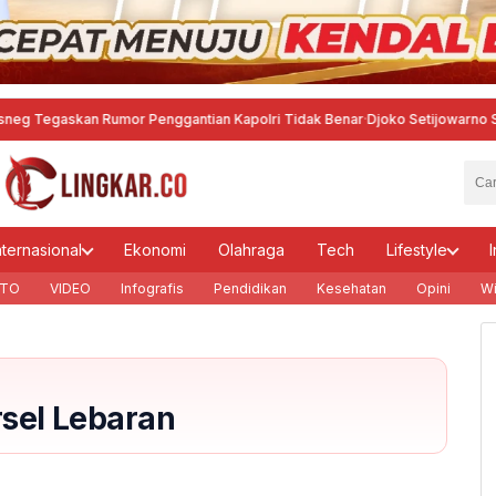
egaskan Rumor Penggantian Kapolri Tidak Benar
·
Djoko Setijowarno Sorot
nternasional
Ekonomi
Olahraga
Tech
Lifestyle
I
TO
VIDEO
Infografis
Pendidikan
Kesehatan
Opini
Wi
rsel Lebaran