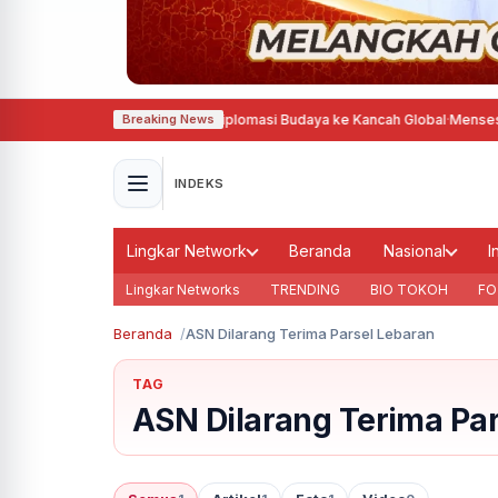
rancis, Agustina Dorong Diplomasi Budaya ke Kancah Global
·
Mensesneg T
Breaking News
INDEKS
Lingkar Network
Beranda
Nasional
I
Lingkar Networks
TRENDING
BIO TOKOH
FO
Beranda
ASN Dilarang Terima Parsel Lebaran
TAG
ASN Dilarang Terima Pa