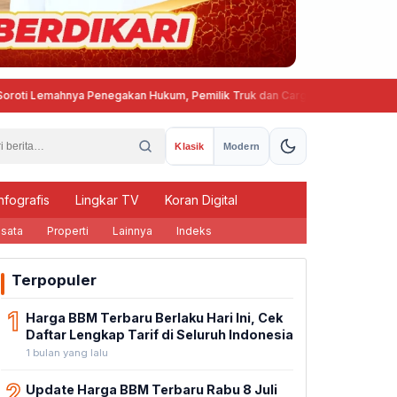
i Lemahnya Penegakan Hukum, Pemilik Truk dan Cargo Owner Harus Ikut B
Klasik
Modern
nfografis
Lingkar TV
Koran Digital
sata
Properti
Lainnya
Indeks
Terpopuler
1
Harga BBM Terbaru Berlaku Hari Ini, Cek
Daftar Lengkap Tarif di Seluruh Indonesia
1 bulan yang lalu
2
Update Harga BBM Terbaru Rabu 8 Juli