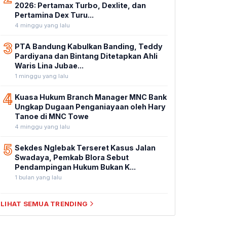
2026: Pertamax Turbo, Dexlite, dan
Pertamina Dex Turu...
4 minggu yang lalu
3
PTA Bandung Kabulkan Banding, Teddy
Pardiyana dan Bintang Ditetapkan Ahli
Waris Lina Jubae...
1 minggu yang lalu
4
Kuasa Hukum Branch Manager MNC Bank
Ungkap Dugaan Penganiayaan oleh Hary
Tanoe di MNC Towe
4 minggu yang lalu
5
Sekdes Nglebak Terseret Kasus Jalan
Swadaya, Pemkab Blora Sebut
Pendampingan Hukum Bukan K...
1 bulan yang lalu
LIHAT SEMUA TRENDING