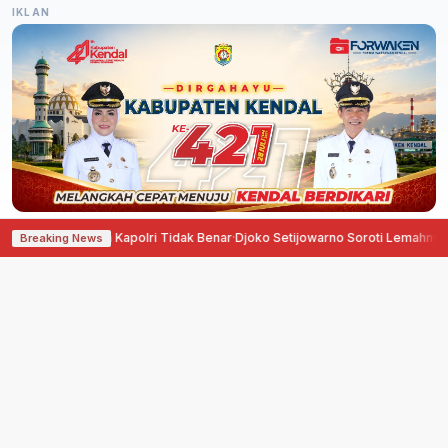
IKLAN
r Penggantian Kapolri Tidak Benar
·
Djoko Setijowarno Soroti Lemahnya P
Breaking News