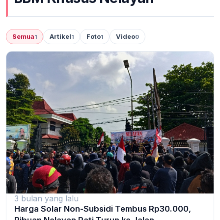
Semua
Artikel
Foto
Video
1
1
1
0
3 bulan yang lalu
Harga Solar Non-Subsidi Tembus Rp30.000,