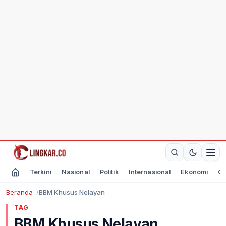
Terkini
Nasional
Politik
Internasional
Ekonomi
Ol
Beranda
BBM Khusus Nelayan
TAG
BBM Khusus Nelayan