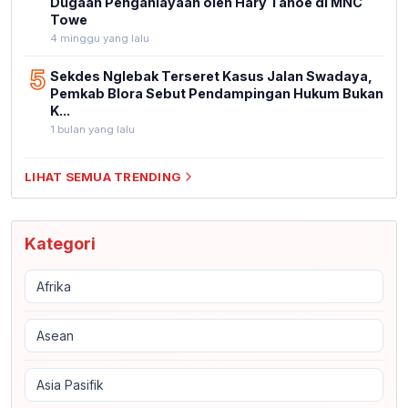
Dugaan Penganiayaan oleh Hary Tanoe di MNC
Towe
4 minggu yang lalu
5
Sekdes Nglebak Terseret Kasus Jalan Swadaya,
Pemkab Blora Sebut Pendampingan Hukum Bukan
K...
1 bulan yang lalu
LIHAT SEMUA TRENDING
Kategori
Afrika
Asean
Asia Pasifik