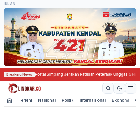
IKLAN
pir Truk Tabrak Portal Simpang Jerakah
·
Ratusan Peternak Unggas Gelar Aks
Breaking News
Terkini
Nasional
Politik
Internasional
Ekonomi
Ol