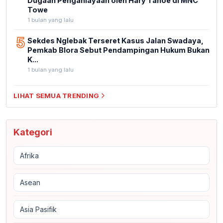
Dugaan Penganiayaan oleh Hary Tanoe di MNC
Towe
1 bulan yang lalu
5
Sekdes Nglebak Terseret Kasus Jalan Swadaya,
Pemkab Blora Sebut Pendampingan Hukum Bukan
K...
1 bulan yang lalu
LIHAT SEMUA TRENDING
Kategori
Afrika
Asean
Asia Pasifik