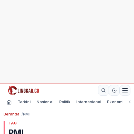
Terkini
Nasional
Politik
Internasional
Ekonomi
Ol
Beranda
PMI
TAG
PMI