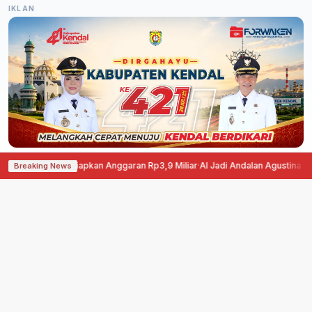
IKLAN
udus Siapkan Anggaran Rp3,9 Miliar
·
AI Jadi Andalan Agustina Tingkatkan L
Breaking News