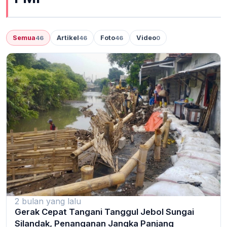
Semua
Artikel
Foto
Video
46
46
46
0
2 bulan yang lalu
Gerak Cepat Tangani Tanggul Jebol Sungai
Silandak, Penanganan Jangka Panjang