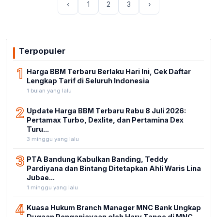
‹
1
2
3
›
Terpopuler
1
Harga BBM Terbaru Berlaku Hari Ini, Cek Daftar
Lengkap Tarif di Seluruh Indonesia
1 bulan yang lalu
2
Update Harga BBM Terbaru Rabu 8 Juli 2026:
Pertamax Turbo, Dexlite, dan Pertamina Dex
Turu...
3 minggu yang lalu
3
PTA Bandung Kabulkan Banding, Teddy
Pardiyana dan Bintang Ditetapkan Ahli Waris Lina
Jubae...
1 minggu yang lalu
4
Kuasa Hukum Branch Manager MNC Bank Ungkap
Dugaan Penganiayaan oleh Hary Tanoe di MNC