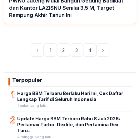
PWNU Jateng Mulai Bangun Gedung Badiklat
dan Kantor LAZISNU Senilai 3,5 M, Target
Rampung Akhir Tahun Ini
‹
1
2
3
4
›
Terpopuler
1
Harga BBM Terbaru Berlaku Hari Ini, Cek Daftar
Lengkap Tarif di Seluruh Indonesia
1 bulan yang lalu
2
Update Harga BBM Terbaru Rabu 8 Juli 2026:
Pertamax Turbo, Dexlite, dan Pertamina Dex
Turu...
4 minggu yang lalu