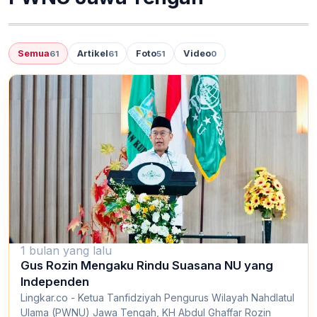
Semua
Artikel
Foto
Video
61
61
51
0
1 bulan yang lalu
Gus Rozin Mengaku Rindu Suasana NU yang
Independen
Lingkar.co - Ketua Tanfidziyah Pengurus Wilayah Nahdlatul
Ulama (PWNU) Jawa Tengah, KH Abdul Ghaffar Rozin