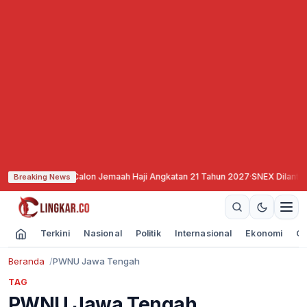
ran Calon Jemaah Haji Angkatan 21 Tahun 2027
·
SNEX Dilantik, Siap All Out
Breaking News
Terkini
Nasional
Politik
Internasional
Ekonomi
Ol
Beranda
PWNU Jawa Tengah
TAG
PWNU Jawa Tengah