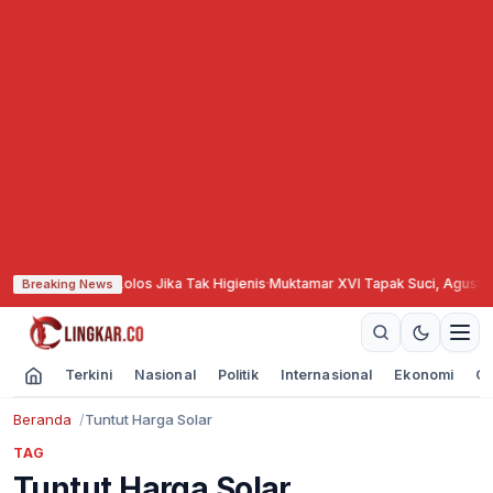
apur MBG Tak Lolos Jika Tak Higienis
·
Muktamar XVI Tapak Suci, Agustina
Breaking News
Terkini
Nasional
Politik
Internasional
Ekonomi
Ol
Beranda
Tuntut Harga Solar
TAG
Tuntut Harga Solar