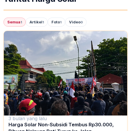
Semua
Artikel
Foto
Video
1
1
1
0
3 bulan yang lalu
Harga Solar Non-Subsidi Tembus Rp30.000,