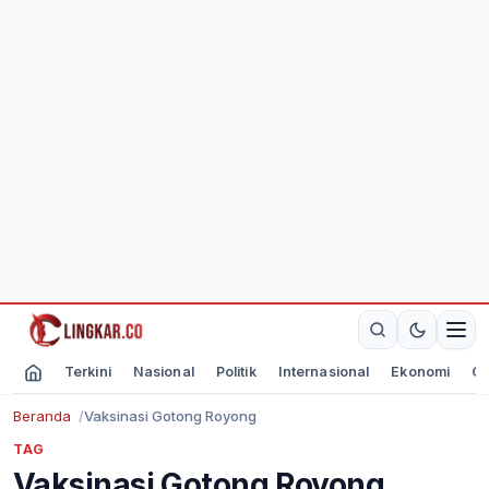
Terkini
Nasional
Politik
Internasional
Ekonomi
Ol
Beranda
Vaksinasi Gotong Royong
TAG
Vaksinasi Gotong Royong