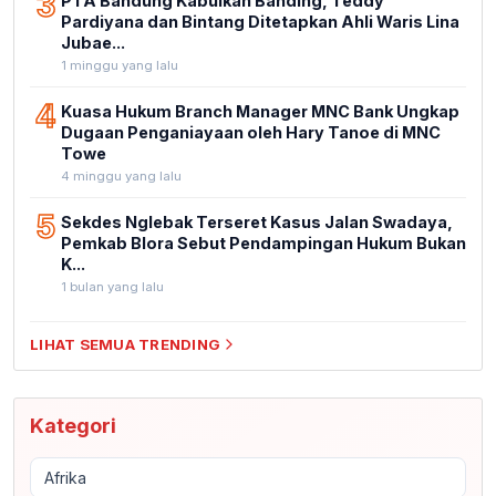
3
PTA Bandung Kabulkan Banding, Teddy
Pardiyana dan Bintang Ditetapkan Ahli Waris Lina
Jubae...
1 minggu yang lalu
4
Kuasa Hukum Branch Manager MNC Bank Ungkap
Dugaan Penganiayaan oleh Hary Tanoe di MNC
Towe
4 minggu yang lalu
5
Sekdes Nglebak Terseret Kasus Jalan Swadaya,
Pemkab Blora Sebut Pendampingan Hukum Bukan
K...
1 bulan yang lalu
LIHAT SEMUA TRENDING
Kategori
Afrika