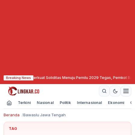
krat Semarang Perkuat Soliditas Menuju Pemilu 2029
·
Tegas, Pemkot Bandung
Breaking News
Terkini
Nasional
Politik
Internasional
Ekonomi
Ol
Beranda
Bawaslu Jawa Tengah
TAG