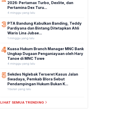
2026: Pertamax Turbo, Dexlite, dan
Pertamina Dex Turu...
4 minggu yang lalu
3
PTA Bandung Kabulkan Banding, Teddy
Pardiyana dan Bintang Ditetapkan Ahli
Waris Lina Jubae...
1 minggu yang lalu
4
Kuasa Hukum Branch Manager MNC Bank
Ungkap Dugaan Penganiayaan oleh Hary
Tanoe di MNC Towe
4 minggu yang lalu
5
Sekdes Nglebak Terseret Kasus Jalan
Swadaya, Pemkab Blora Sebut
Pendampingan Hukum Bukan K...
1 bulan yang lalu
LIHAT SEMUA TRENDING