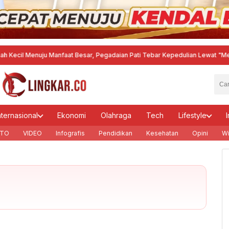
enuju Manfaat Besar, Pegadaian Pati Tebar Kepedulian Lewat "Mengetuk Pin
nternasional
Ekonomi
Olahraga
Tech
Lifestyle
I
TO
VIDEO
Infografis
Pendidikan
Kesehatan
Opini
Wi