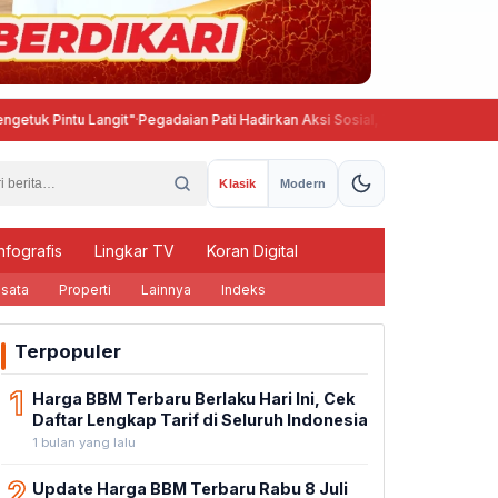
tu Langit"
·
Pegadaian Pati Hadirkan Aksi Sosial, Tebar Manfaat untuk Masya
Klasik
Modern
nfografis
Lingkar TV
Koran Digital
sata
Properti
Lainnya
Indeks
Terpopuler
1
Harga BBM Terbaru Berlaku Hari Ini, Cek
Daftar Lengkap Tarif di Seluruh Indonesia
1 bulan yang lalu
2
Update Harga BBM Terbaru Rabu 8 Juli