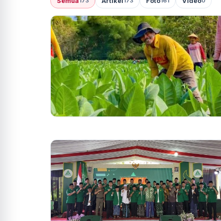
Semua
Artikel
Foto
Video
173
173
161
0