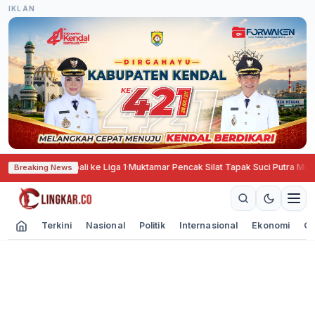
IKLAN
ukung PSIS Kembali ke Liga 1
·
Muktamar Pencak Silat Tapak Suci Putra Muham
Breaking News
Terkini
Nasional
Politik
Internasional
Ekonomi
Ol