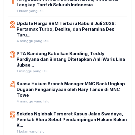
1
Lengkap Tarif di Seluruh Indonesia
1 bulan yang lalu
2
Update Harga BBM Terbaru Rabu 8 Juli 2026:
Pertamax Turbo, Dexlite, dan Pertamina Dex
Turu...
4 minggu yang lalu
3
PTA Bandung Kabulkan Banding, Teddy
Pardiyana dan Bintang Ditetapkan Ahli Waris Lina
Jubae...
1 minggu yang lalu
4
Kuasa Hukum Branch Manager MNC Bank Ungkap
Dugaan Penganiayaan oleh Hary Tanoe di MNC
Towe
4 minggu yang lalu
5
Sekdes Nglebak Terseret Kasus Jalan Swadaya,
Pemkab Blora Sebut Pendampingan Hukum Bukan
K...
1 bulan yang lalu