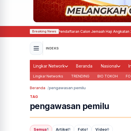
Kota Semarang Mulai Buka Pendaftaran Calon Jemaah Haji Angkatan 21 Tah
Breaking News
INDEKS
Lingkar Network
Beranda
Nasional
I
Lingkar Networks
TRENDING
BIO TOKOH
FO
Beranda
pengawasan pemilu
TAG
pengawasan pemilu
Semua
Artikel
Foto
Video
1
1
1
0