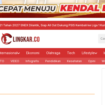
un 2027
·
SNEX Dilantik, Siap All Out Dukung PSIS Kembali ke Liga 1
·
Kumpulkan
nternasional
Ekonomi
Olahraga
Tech
Lifestyle
I
TO
VIDEO
Infografis
Pendidikan
Kesehatan
Opini
Wi