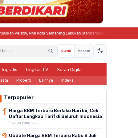
 Pelatih, PMI Kota Semarang Lakukan Standarisasi Kurikulum Pembinaan P
Klasik
Modern
nfografis
Lingkar TV
Koran Digital
sata
Properti
Lainnya
Indeks
Terpopuler
1
Harga BBM Terbaru Berlaku Hari Ini, Cek
Daftar Lengkap Tarif di Seluruh Indonesia
1 bulan yang lalu
2
Update Harga BBM Terbaru Rabu 8 Juli