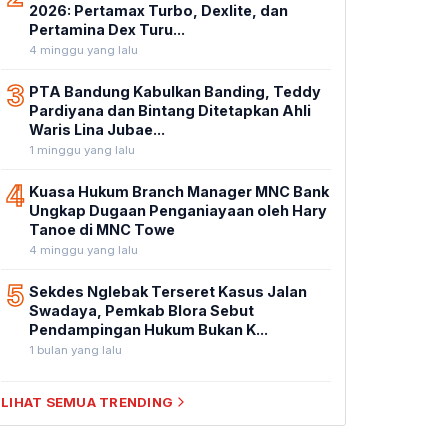
2026: Pertamax Turbo, Dexlite, dan
Pertamina Dex Turu...
4 minggu yang lalu
3
PTA Bandung Kabulkan Banding, Teddy
Pardiyana dan Bintang Ditetapkan Ahli
Waris Lina Jubae...
1 minggu yang lalu
4
Kuasa Hukum Branch Manager MNC Bank
Ungkap Dugaan Penganiayaan oleh Hary
Tanoe di MNC Towe
4 minggu yang lalu
5
Sekdes Nglebak Terseret Kasus Jalan
Swadaya, Pemkab Blora Sebut
Pendampingan Hukum Bukan K...
1 bulan yang lalu
LIHAT SEMUA TRENDING