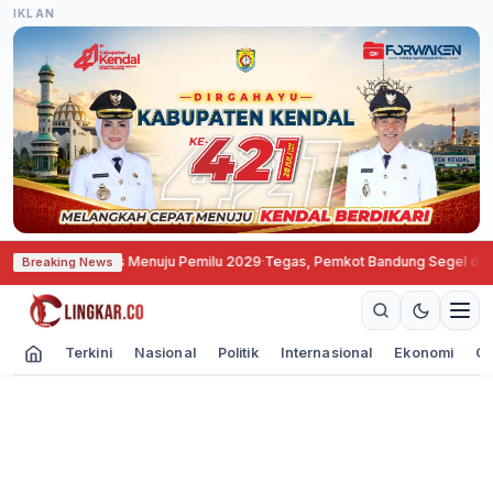
IKLAN
t Soliditas Menuju Pemilu 2029
·
Tegas, Pemkot Bandung Segel dan Bekukan 
Breaking News
Terkini
Nasional
Politik
Internasional
Ekonomi
Ol