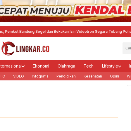
t Bandung Segel dan Bekukan Izin Videotron Gegara Tebang Pohon untuk Ti
nternasional
Ekonomi
Olahraga
Tech
Lifestyle
I
TO
VIDEO
Infografis
Pendidikan
Kesehatan
Opini
Wi