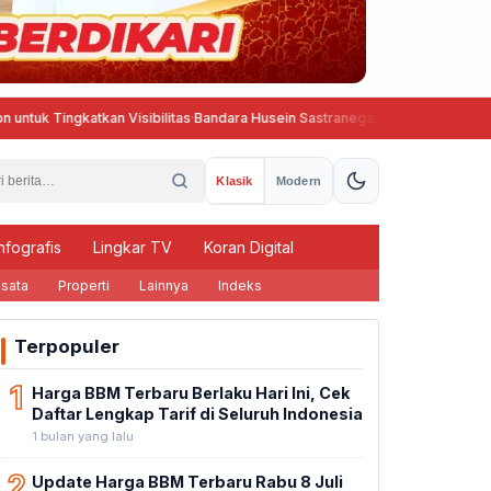
ngkatkan Visibilitas
·
Bandara Husein Sastranegara Kembali Beroperasi, W
Klasik
Modern
nfografis
Lingkar TV
Koran Digital
sata
Properti
Lainnya
Indeks
Terpopuler
1
Harga BBM Terbaru Berlaku Hari Ini, Cek
Daftar Lengkap Tarif di Seluruh Indonesia
1 bulan yang lalu
2
Update Harga BBM Terbaru Rabu 8 Juli