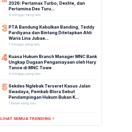
2026: Pertamax Turbo, Dexlite, dan
Pertamina Dex Turu...
4 minggu yang lalu
3
PTA Bandung Kabulkan Banding, Teddy
Pardiyana dan Bintang Ditetapkan Ahli
Waris Lina Jubae...
1 minggu yang lalu
4
Kuasa Hukum Branch Manager MNC Bank
Ungkap Dugaan Penganiayaan oleh Hary
Tanoe di MNC Towe
4 minggu yang lalu
5
Sekdes Nglebak Terseret Kasus Jalan
Swadaya, Pemkab Blora Sebut
Pendampingan Hukum Bukan K...
1 bulan yang lalu
LIHAT SEMUA TRENDING