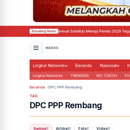
sri, Demokrat Semarang Perkuat Soliditas Menuju Pemilu 2029
·
Tegas, Pemko
Breaking News
INDEKS
Lingkar Network
Beranda
Nasional
I
Lingkar Networks
TRENDING
BIO TOKOH
FO
Beranda
DPC PPP Rembang
TAG
DPC PPP Rembang
Semua
Artikel
Foto
Video
2
2
2
0