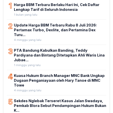
1
Harga BBM Terbaru Berlaku Hari Ini, Cek Daftar
Lengkap Tarif di Seluruh Indonesia
1 bulan yang lalu
2
Update Harga BBM Terbaru Rabu 8 Juli 2026:
Pertamax Turbo, Dexlite, dan Pertamina Dex
Turu...
4 minggu yang lalu
3
PTA Bandung Kabulkan Banding, Teddy
Pardiyana dan Bintang Ditetapkan Ahli Waris Lina
Jubae...
1 minggu yang lalu
4
Kuasa Hukum Branch Manager MNC Bank Ungkap
Dugaan Penganiayaan oleh Hary Tanoe di MNC
Towe
4 minggu yang lalu
5
Sekdes Nglebak Terseret Kasus Jalan Swadaya,
Pemkab Blora Sebut Pendampingan Hukum Bukan
K...