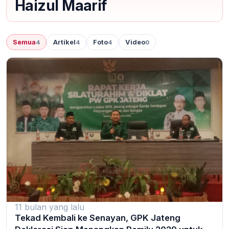
Haizul Maarif
Semua
Artikel
Foto
Video
4
4
4
0
11 bulan yang lalu
Tekad Kembali ke Senayan, GPK Jateng