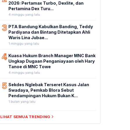
2026: Pertamax Turbo, Dexlite, dan
Pertamina Dex Turu...
4 minggu yang lalu
3
PTA Bandung Kabulkan Banding, Teddy
Pardiyana dan Bintang Ditetapkan Ahli
Waris Lina Jubae...
1 minggu yang lalu
4
Kuasa Hukum Branch Manager MNC Bank
Ungkap Dugaan Penganiayaan oleh Hary
Tanoe di MNC Towe
4 minggu yang lalu
5
Sekdes Nglebak Terseret Kasus Jalan
Swadaya, Pemkab Blora Sebut
Pendampingan Hukum Bukan K...
1 bulan yang lalu
LIHAT SEMUA TRENDING