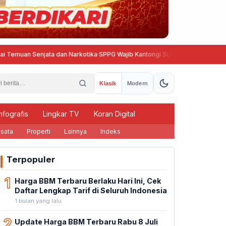
an Senjata dan Narkotika
·
SPPG Wajib Kantongi SLHS, BGN Beri Tenggat hin
Klasik
Modern
nfografis
Lingkar TV
Koran Digital
sata
Properti
Lainnya
Indeks
Terpopuler
1
Harga BBM Terbaru Berlaku Hari Ini, Cek
Daftar Lengkap Tarif di Seluruh Indonesia
1 bulan yang lalu
2
Update Harga BBM Terbaru Rabu 8 Juli