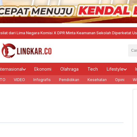
ri Lima Negara
·
Komisi X DPR Minta Keamanan Sekolah Diperketat Usai Temu
nternasional
Ekonomi
Olahraga
Tech
Lifestyle
I
TO
VIDEO
Infografis
Pendidikan
Kesehatan
Opini
Wi