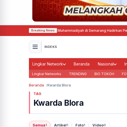
cak Silat Tapak Suci Putra Muhammadiyah di Semarang Hadirkan Pesilat da
Breaking News
INDEKS
Lingkar Network
Beranda
Nasional
I
Lingkar Networks
TRENDING
BIO TOKOH
FO
Beranda
Kwarda Blora
TAG
Kwarda Blora
Semua
Artikel
Foto
Video
1
1
1
0