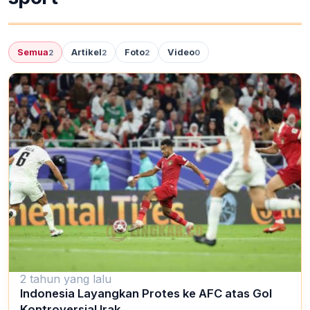
Semua
Artikel
Foto
Video
2
2
2
0
2 tahun yang lalu
Indonesia Layangkan Protes ke AFC atas Gol
Kontroversial Irak