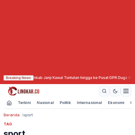
Gelar Aksi, Pemkab Janji Kawal Tuntutan hingga ke Pusat
·
DPR Duga Ada Dal
Breaking News
Terkini
Nasional
Politik
Internasional
Ekonomi
Ol
Beranda
sport
TAG
sport