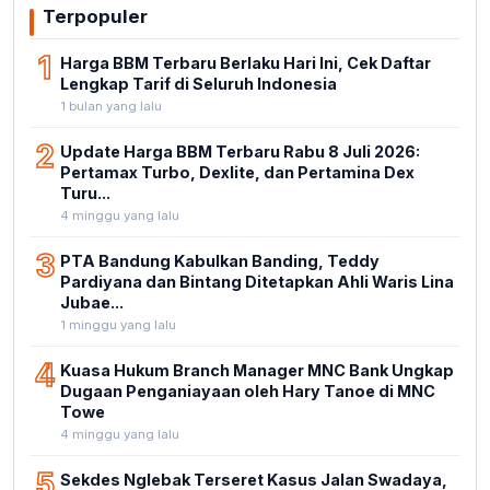
Terpopuler
1
Harga BBM Terbaru Berlaku Hari Ini, Cek Daftar
Lengkap Tarif di Seluruh Indonesia
1 bulan yang lalu
2
Update Harga BBM Terbaru Rabu 8 Juli 2026:
Pertamax Turbo, Dexlite, dan Pertamina Dex
Turu...
4 minggu yang lalu
3
PTA Bandung Kabulkan Banding, Teddy
Pardiyana dan Bintang Ditetapkan Ahli Waris Lina
Jubae...
1 minggu yang lalu
4
Kuasa Hukum Branch Manager MNC Bank Ungkap
Dugaan Penganiayaan oleh Hary Tanoe di MNC
Towe
4 minggu yang lalu
5
Sekdes Nglebak Terseret Kasus Jalan Swadaya,