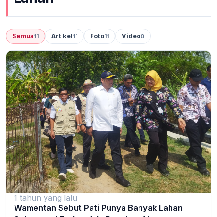
Semua
Artikel
Foto
Video
11
11
11
0
1 tahun yang lalu
Wamentan Sebut Pati Punya Banyak Lahan